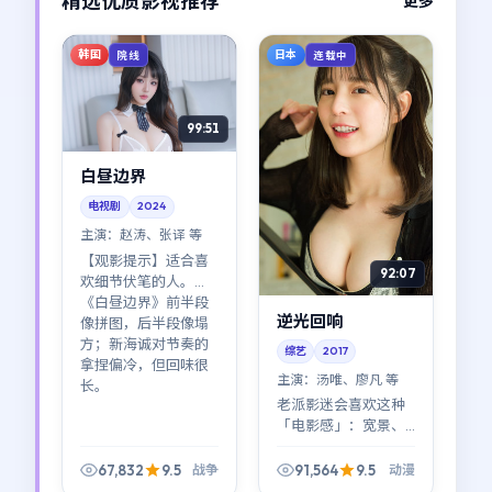
精选优质影视推荐
更多
韩国
日本
院线
连载中
99:51
白昼边界
电视剧
2024
主演：
赵涛、张译 等
【观影提示】适合喜
92:07
欢细节伏笔的人。
《白昼边界》前半段
逆光回响
像拼图，后半段像塌
方；新海诚对节奏的
综艺
2017
拿捏偏冷，但回味很
主演：
汤唯、廖凡 等
长。
老派影迷会喜欢这种
「电影感」：宽景、
长镜头、让表演说
话。《逆光回响》在
67,832
9.5
91,564
9.5
战争
动漫
2017年的片单里，属