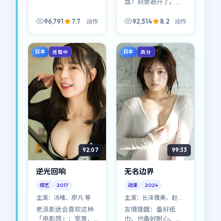
血？刻意避开了。
《深海回响》的动作
场面不算最炸裂，却
96,791
7.7
92,514
8.2
动作
动作
足够「疼」——因为你
知道那种代价真实存
在。
日本
日本
连载中
高分
92:07
99:33
逆光回响
无名边界
综艺
2017
动漫
2024
主演：
汤唯、廖凡 等
主演：
长泽雅美、赵涛
等
老派影迷会喜欢这种
友情提醒：备好纸
「电影感」：宽景、
巾，也备好耐心。