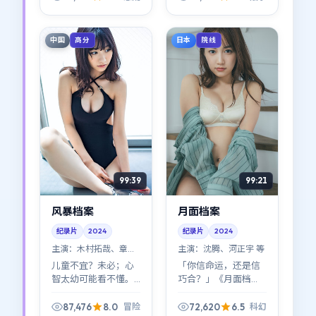
白：善意与恶意常常
方；新海诚对节奏的
共用同一张脸。
拿捏偏冷，但回味很
长。
中国
日本
高分
院线
99:39
99:21
风暴档案
月面档案
纪录片
2024
纪录片
2024
主演：
木村拓哉、章子
主演：
沈腾、河正宇 等
怡 等
儿童不宜？未必；心
「你信命运，还是信
智太幼可能看不懂。
巧合？」《月面档
《风暴档案》把成人
案》几乎把这个问题
世界的规则讲得很直
写进了每一帧。科幻
87,476
8.0
72,620
6.5
冒险
科幻