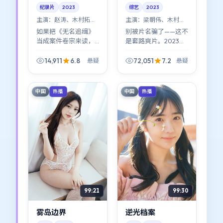
纪录片
2023
综艺
2023
主演：
赵涛、木村拓哉
主演：
梁朝伟、木村拓
等
哉 等
如果把《无名追缉》
别被片名骗了——这不
当成案件卷宗来读，
是套路爽片。2023年
你会发现每条线索都
的《失控档案》用悬
带体温。2023年美国
疑做壳，讲的是普通
14,911
6.8
72,051
7.2
悬疑
悬疑
语境下，这类悬疑片
人如何在裂缝里自找
少见地写出了「制度
光亮（梁朝伟与木村
的温度」。
拓哉的对手戏很耐
中国
中国
热播
热播
看）。
99:21
99:30
雾岛边界
逆光档案