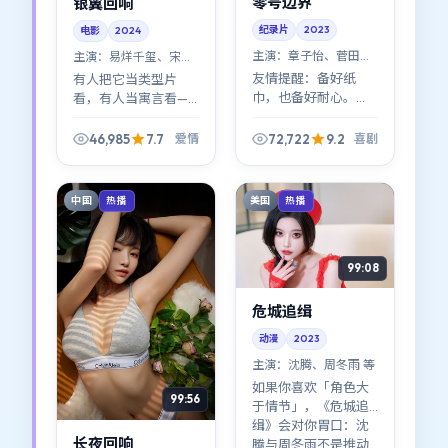
零号边界
银翼回响
纪录片
2023
电影
2024
主演：
章子怡、菅田将
主演：
易烊千玺、宋康
晖 等
昊 等
友情提醒：备好纸
有人把它当类型片
巾，也备好耐心。
看，有人当寓言看——
《零号边界》不是一
都行。《银翼回响》
路高歌的励志模板，
最迷人的地方在于：
46,985
7.7
72,722
9.2
爱情
喜剧
它更诚实——诚实到有
李安拒绝给标准答
些场景会让人想移开
案，只把选择留给镜
视线。
头里的人。
中国
美国
热播
热播
99:08
危城追缉
动漫
2023
主演：
沈腾、周冬雨 等
如果你喜欢「角色大
99:56
于情节」，《危城追
缉》会对你胃口：沈
长夜回响
腾与周冬雨不是推动