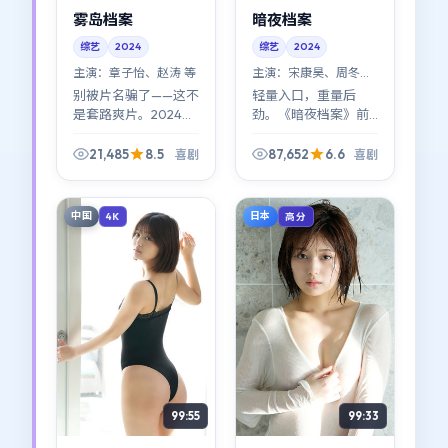
雾岛档案
暗夜档案
综艺
2024
综艺
2024
主演：
章子怡、赵涛 等
主演：
宋康昊、周冬雨
等
别被片名骗了——这不
轻量入口，重量后
是套路爽片。2024年
劲。《暗夜档案》前
的《雾岛档案》用喜
半像小品，后半像史
剧做壳，讲的是普通
诗缩印；喜剧标签贴
21,485
8.5
87,652
6.6
喜剧
喜剧
人如何在裂缝里自找
在表面，底下是关于
光亮（章子怡与赵涛
选择与代价的硬问
的对手戏很耐看）。
题。
中国
日本
4K
高分
99:55
99:33