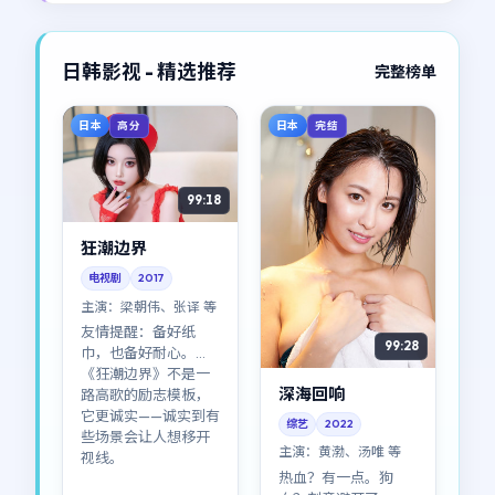
长。
日韩影视 - 精选推荐
完整榜单
日本
日本
高分
完结
99:18
狂潮边界
电视剧
2017
主演：
梁朝伟、张译 等
友情提醒：备好纸
99:28
巾，也备好耐心。
《狂潮边界》不是一
深海回响
路高歌的励志模板，
它更诚实——诚实到有
综艺
2022
些场景会让人想移开
主演：
黄渤、汤唯 等
视线。
热血？有一点。狗