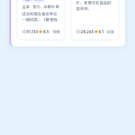
片，更像可反复品的
主演：
廖凡、梁朝伟 等
空间诗。
适合和朋友看完争论
一路回家。《暴雪档
案》刻意保留道德灰
区：谁对谁错不重
51,130
8.5
28,263
8.1
惊悚
动漫
要，重要的是你愿意
站在谁的阴影里多停
一秒。