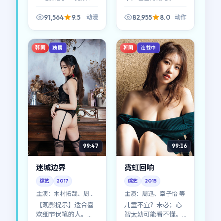
长镜头、让表演说
《无名边界》不是一
话。《逆光回响》在
路高歌的励志模板，
91,564
9.5
82,955
8.0
动漫
动作
2017年的片单里，属
它更诚实——诚实到有
于越嚼越有味道的那
些场景会让人想移开
一类动漫作品。
视线。
韩国
韩国
独播
连载中
99:47
99:16
迷城边界
霓虹回响
综艺
2017
综艺
2015
主演：
木村拓哉、周迅
主演：
周迅、章子怡 等
等
【观影提示】适合喜
儿童不宜？未必；心
欢细节伏笔的人。
智太幼可能看不懂。