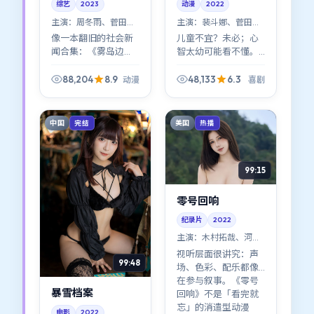
综艺
2023
动漫
2022
主演：
周冬雨、菅田将
主演：
裴斗娜、菅田将
晖 等
晖 等
像一本翻旧的社会新
儿童不宜？未必；心
闻合集：《雾岛边
智太幼可能看不懂。
界》把真实世界的荒
《逆光档案》把成人
诞感压缩进虚构情节
世界的规则讲得很直
88,204
8.9
48,133
6.3
动漫
喜剧
里；中国大陆观众可
白：善意与恶意常常
能对其中某些桥段格
共用同一张脸。
外会心一笑（或苦
中国
美国
完结
热播
笑）。
99:15
零号回响
纪录片
2022
主演：
木村拓哉、河正
宇 等
视听层面很讲究：声
99:48
场、色彩、配乐都像
在参与叙事。《零号
暴雪档案
回响》不是「看完就
忘」的消遣型动漫
电影
2022