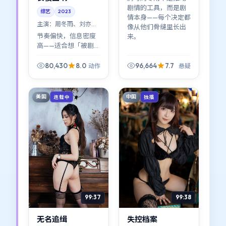
剧情的工具，而是剧
综艺
2023
情本身——每个决定都
主演：
周冬雨、刘亦菲
像从他们骨缝里长出
等
节奏偏快，信息密度
来。
高——适合想「被剧情
推着走」的观众。
《长夜回响》几乎没
80,430
8.0
96,664
7.7
动作
悬疑
有废戏；奉俊昊像剪
辑师一样吝啬每一
秒。
美国
中国
连载中
独播
99:37
99:38
无名追缉
失控档案