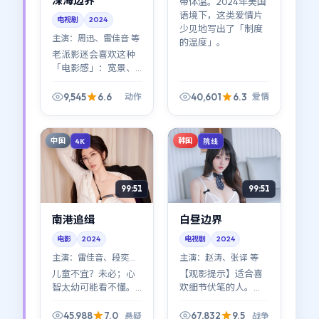
深海边界
带体温。2024年美国
语境下，这类爱情片
电视剧
2024
少见地写出了「制度
主演：
周迅、雷佳音 等
的温度」。
老派影迷会喜欢这种
「电影感」：宽景、
长镜头、让表演说
话。《深海边界》在
9,545
6.6
40,601
6.3
动作
爱情
2024年的片单里，属
于越嚼越有味道的那
一类动作作品。
中国
韩国
4K
院线
99:51
99:51
南港追缉
白昼边界
电影
2024
电视剧
2024
主演：
雷佳音、段奕宏
主演：
赵涛、张译 等
等
儿童不宜？未必；心
【观影提示】适合喜
智太幼可能看不懂。
欢细节伏笔的人。
《南港追缉》把成人
《白昼边界》前半段
世界的规则讲得很直
像拼图，后半段像塌
45,988
7.0
67,832
9.5
悬疑
战争