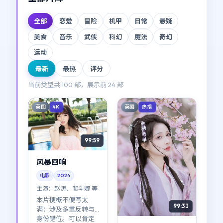
全部
恋爱
冒险
机甲
日常
悬疑
美食
音乐
武侠
科幻
魔法
奇幻
运动
最新
最热
评分
当前类型共
100
部，展示前
24
部
英国
英国
4K
热播
99:59
风暴回响
电影
2024
主演：
赵涛、裴斗娜 等
本片梗概不便写太
99:31
满：涉及多重反转与
身份错位。可以肯定