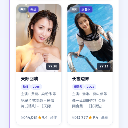
之间找到了少见的平
实，像随手翻开一本
衡点。
旧相册。
美国
英国
完结
连载中
99:38
99:13
天际回响
长夜边界
动漫
2015
纪录片
2022
主演：
黄渤、梁朝伟 等
主演：
汤唯、裴斗娜 等
纪录片式冷静 + 剧情
像一本翻旧的社会新
片式锋利 = 《天际回
闻合集：《长夜边
响》。郭帆用近乎白
界》把真实世界的荒
描的方式，把美国都
诞感压缩进虚构情节
44,081
9.4
13,777
9.4
动作
悬疑
市里那些说不清的委
里；英国观众可能对
屈拍成了可见的形
其中某些桥段格外会