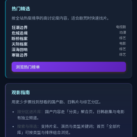
热门精选
按全站热度排序的高讨论度内容，适合剧荒时快速找片。
电视剧
狂潮边界
动漫
危城追缉
综艺
断桥档案
电影
天际档案
综艺
深海回响
综艺
寒锋边界
浏览热门榜单
观影指南
用更少步骤找到想看的国产剧、日韩片与综艺分区。
按分区进片库：
国产内容走「分类」聚合页，日韩剧集与电影
有独立频道。
搜索与筛选：
支持片名、演员与类型关键词；首页「全部片
库」可按类型与排序组合浏览。