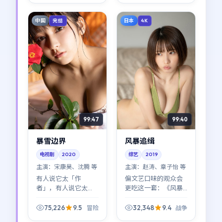
于越嚼越有味道的那
一类动漫作品。
中国
日本
完结
4K
99:47
99:40
暴雪边界
风暴追缉
电视剧
2020
综艺
2019
主演：
宋康昊、沈腾 等
主演：
赵涛、章子怡 等
有人说它太「作
偏文艺口味的观众会
者」，有人说它太
更吃这一套：《风暴
「好看」——其实不矛
追缉》对白克制、留
盾。《暴雪边界》在
白多，但日本特有的
75,226
9.5
32,348
9.4
冒险
战争
作者表达与类型快感
生活质感被拍得很