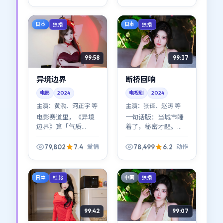
白：善意与恶意常常
外壳下，是一条关于
共用同一张脸。
信任与背叛的窄路。
日本
日本
独播
独播
99:58
99:17
异境边界
断桥回响
电影
2024
电视剧
2024
主演：
黄渤、河正宇 等
主演：
张译、赵涛 等
电影赛道里，《异境
一句话版：当城市睡
边界》算「气质
着了，秘密才醒。
型」：爱情冲突并不
《断桥回响》把镜头
喧哗，却能把人钉在
压在夜色的边线上，
79,802
7.4
78,499
6.2
爱情
动作
座位上——黄渤、河正
动作张力主要来自
宇、雷佳音的表演撑
「看见」与「装作没
起了大量沉默戏。
看见」。
日本
中国
杜比
独播
99:42
99:07