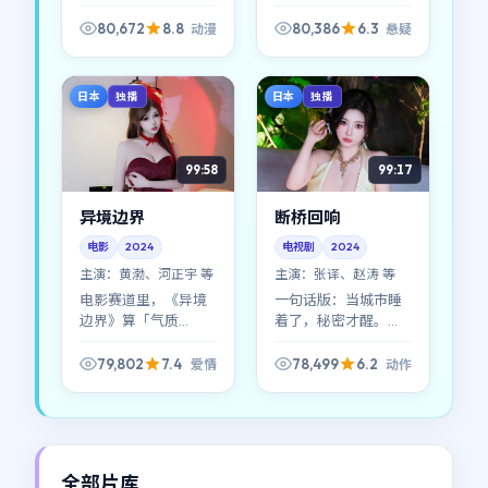
《迷城边界》前半段
《霓虹回响》把成人
像拼图，后半段像塌
世界的规则讲得很直
80,672
8.8
80,386
6.3
动漫
悬疑
方；是枝裕和对节奏
白：善意与恶意常常
的拿捏偏冷，但回味
共用同一张脸。
很长。
日本
日本
独播
独播
99:58
99:17
异境边界
断桥回响
电影
2024
电视剧
2024
主演：
黄渤、河正宇 等
主演：
张译、赵涛 等
电影赛道里，《异境
一句话版：当城市睡
边界》算「气质
着了，秘密才醒。
型」：爱情冲突并不
《断桥回响》把镜头
喧哗，却能把人钉在
压在夜色的边线上，
79,802
7.4
78,499
6.2
爱情
动作
座位上——黄渤、河正
动作张力主要来自
宇、雷佳音的表演撑
「看见」与「装作没
起了大量沉默戏。
看见」。
全部片库