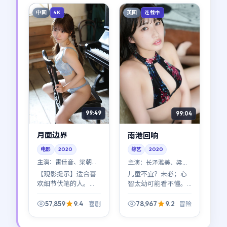
状。
心一笑（或苦笑）。
中国
英国
4K
连载中
99:49
99:04
月面边界
南港回响
电影
2020
综艺
2020
主演：
雷佳音、梁朝伟
主演：
长泽雅美、梁朝
等
伟 等
【观影提示】适合喜
儿童不宜？未必；心
欢细节伏笔的人。
智太幼可能看不懂。
《月面边界》前半段
《南港回响》把成人
像拼图，后半段像塌
世界的规则讲得很直
57,859
9.4
78,967
9.2
喜剧
冒险
方；新海诚对节奏的
白：善意与恶意常常
拿捏偏冷，但回味很
共用同一张脸。