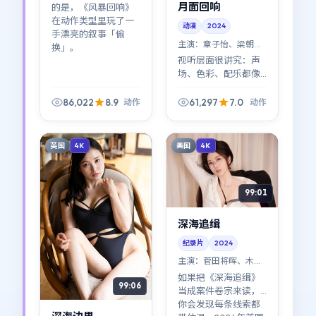
月面回响
的是，《风暴回响》
在动作类型里玩了一
动漫
2024
手漂亮的叙事「偷
主演：
章子怡、梁朝伟
换」。
等
视听层面很讲究：声
场、色彩、配乐都像
在参与叙事。《月面
回响》不是「看完就
86,022
8.9
61,297
7.0
动作
动作
忘」的消遣型动作
片，更像可反复品的
空间诗。
英国
美国
4K
4K
99:01
深海追缉
纪录片
2024
主演：
菅田将晖、木村
拓哉 等
如果把《深海追缉》
99:06
当成案件卷宗来读，
你会发现每条线索都